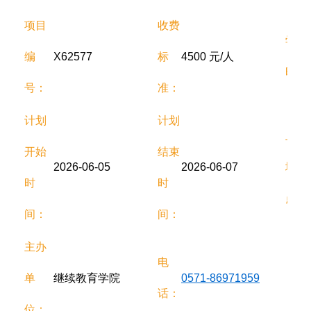
项目
收费
学
编
X62577
标
4500 元/人
时：
号：
准：
计划
计划
上课
开始
结束
2026-06-05
2026-06-07
地
时
时
点：
间：
间：
主办
电
单
继续教育学院
0571-86971959
话：
位：